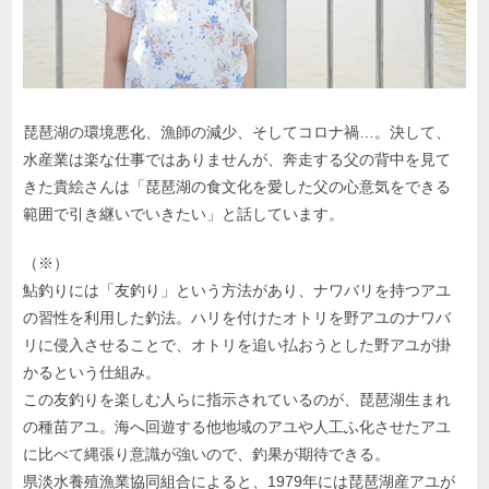
琵琶湖の環境悪化、漁師の減少、そしてコロナ禍…。決して、
水産業は楽な仕事ではありませんが、奔走する父の背中を見て
きた貴絵さんは「琵琶湖の食文化を愛した父の心意気をできる
範囲で引き継いでいきたい」と話しています。
（※）
鮎釣りには「友釣り」という方法があり、ナワバリを持つアユ
の習性を利用した釣法。ハリを付けたオトリを野アユのナワバ
リに侵入させることで、オトリを追い払おうとした野アユが掛
かるという仕組み。
この友釣りを楽しむ人らに指示されているのが、琵琶湖生まれ
の種苗アユ。海へ回遊する他地域のアユや人工ふ化させたアユ
に比べて縄張り意識が強いので、釣果が期待できる。
県淡水養殖漁業協同組合によると、1979年には琵琶湖産アユが