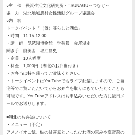
○主 催 長浜生活文化研究所・TSUNAGU～つなぐ～
協 力 湖北地域農村女性活動グループ協議会
○内 容
トークイベント「（仮）暮らしと湖魚」
・時間 11:15-12:00
・講 師 琵琶湖博物館 学芸員 金尾滋史
聞き手 能美舎 堀江昌史
・定員 10人程度
・料金 1,000円（湖北のお弁当付き）
・お弁当は持ち帰ってご賞味ください。
・トークイベントはYouTubeでもライブ配信しますので、ご自
宅等でご覧いただいてからお弁当を取りにきていただくことも
可能です。YouTubeアドレスはお申込みいただいた方に後日メ
ールでお送りします。
■湖北のお弁当について
・メニュー（予定）
アメノイオご飯、鮎の甘露煮といったびわ湖の恵みや夏野菜の