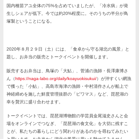
国内種苗アユ全体の75%を占めていましたが、「冷水病」が発
生しシェアが低下。今では約20%程度に。そのうちの半分が鳥
塚製ということになる。
2020年８月２９日（土）には、「食卓から守る湖北の風景」と
題し、お弁当の販売とトークイベントを開催します。
販売するお弁当は、鳥塚の「大鮎」、菅浦の漁師・長澤康博さ
ん（
https://naga-labo.org/daily/koayuokisukui/
）が沖すくい網漁
で獲った「小鮎」、高島市海津の漁師・中村清作さんが船上で
神経締めを施した鮮度管理抜群の「ビワマス」など、琵琶湖の
幸を贅沢に盛り合わせます。
トークイベントでは、琵琶湖博物館の学芸員金尾滋史さんと会
場をオンラインでつなぎ、「琵琶湖の食文化」を大切に残すこ
とが、私たちの暮らしにどう関わりがあるのかを尋ねてみたい
と思います。お弁当から湖北の風景に思いを馳せてみません