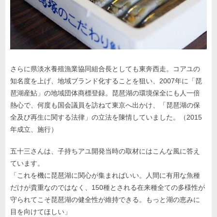
さらに県淡水養殖漁業協同組合長としても東奔西走。コアユの
知名度を上げ、地域ブランド化することを狙い、2007年に「琵
琶湖産鮎」の地域団体商標登録。琵琶湖の環境保全にも人一倍
熱心で、何度も国会議員を訪ねて東京へ出かけ、「琵琶湖の保
全及び再生に関する法律」の立法を陳情していました。（2015
年成立、施行）
五十三さんは、子持ちアユ開発当時の取材にはこんな風に答え
ています。
「これを機に琵琶湖に関心が集まればいい。人間に有用な魚種
だけが貴重なのではなく、150種とされる在来種全ての多様性が
守られてこそ琵琶湖の健全性が維持できる。もっと湖の恵みに
目を向けてほしい」