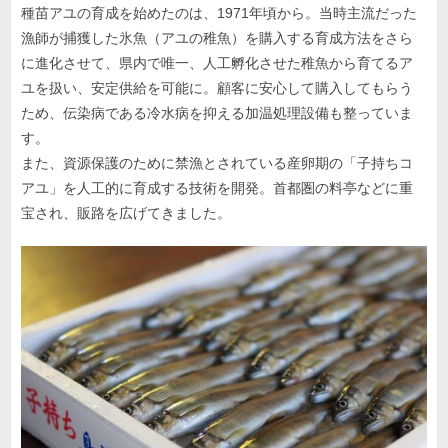
種苗アユの育成を始めたのは、1971年頃から。当時主流だった
漁師が捕獲した氷魚（アユの稚魚）を購入する育成方法をさら
に進化させて、県内で唯一、人工孵化させた稚魚から育てるア
ユを扱い、安定供給を可能に。顧客に安心して購入してもらう
ため、伝染病である冷水病を抑える加温処理設備も整っていま
す。
また、資源保護のために禁漁とされている産卵期の「子持ちコ
アユ」を人工的に育成する技術を開発。首都圏の料亭などに重
宝され、販路を広げてきました。