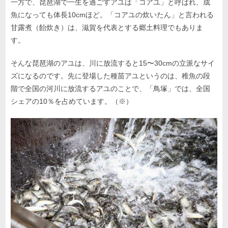
一方で、琵琶湖で一生を過ごすアユは「コアユ」と呼ばれ、成
魚になっても体長10cmほど。「コアユの炊いたん」と言われる
甘露煮（飴炊き）は、滋賀を代表とする郷土料理でもありま
す。
そんな琵琶湖のアユは、川に放流すると15〜30cmの立派なサイ
ズになるのです。先に登場した種苗アユというのは、稚魚の段
階で全国の河川に放流するアユのことで、「鳥塚」では、全国
シェアの10％を占めています。（※）