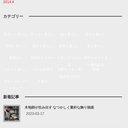
2014.4
カテゴリー
住まいと暮らし
子どもと暮らし
技と暮らし
歴史と暮らし
自然と暮らし
遊びと暮らし
風景と暮らし
食と暮らし
長浜の人
高校生ライター
お気に入りのお
市民カメライタ
店
ー養成講座
ジビエと暮らし
ジビエ料理人
市民ライター養
菅浦
成講座(2018)
長浜くらしノー
非表示
トストア
新着記事
木地師が生み出す なつかしく素朴な飾り独楽
2023-03-17