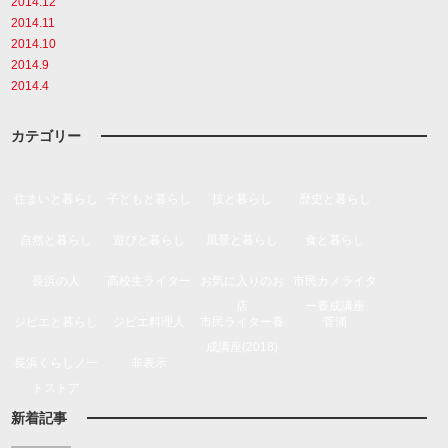
2014.12
2014.11
2014.10
2014.9
2014.4
カテゴリー
住まいと暮らし
子どもと暮らし
技と暮らし
歴史と暮らし
自然と暮らし
遊びと暮らし
風景と暮らし
食と暮らし
長浜の人
高校生ライター
お気に入りのお
市民カメライタ
店
ー養成講座
ジビエと暮らし
ジビエ料理人
市民ライター養
菅浦
成講座(2018)
長浜くらしノー
非表示
トストア
新着記事