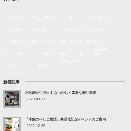
住まいと暮らし
子どもと暮らし
技と暮らし
歴史と暮らし
自然と暮らし
遊びと暮らし
風景と暮らし
食と暮らし
長浜の人
高校生ライター
お気に入りのお
市民カメライタ
店
ー養成講座
ジビエと暮らし
ジビエ料理人
市民ライター養
菅浦
成講座(2018)
長浜くらしノー
非表示
トストア
新着記事
木地師が生み出す なつかしく素朴な飾り独楽
2023-03-17
「小鮎のへしこ物語」商品化記念イベントのご案内
2022-12-26