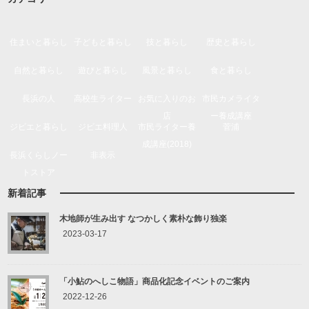
住まいと暮らし
子どもと暮らし
技と暮らし
歴史と暮らし
自然と暮らし
遊びと暮らし
風景と暮らし
食と暮らし
長浜の人
高校生ライター
お気に入りのお
市民カメライタ
店
ー養成講座
ジビエと暮らし
ジビエ料理人
市民ライター養
菅浦
成講座(2018)
長浜くらしノー
非表示
トストア
新着記事
木地師が生み出す なつかしく素朴な飾り独楽
2023-03-17
「小鮎のへしこ物語」商品化記念イベントのご案内
2022-12-26