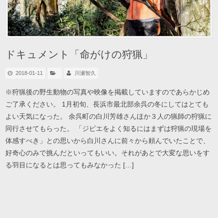
ドキュメント「命がけの狩猟」
2018-01-11
川瀬智久
※狩猟後の野生動物の写真や映像を掲載していますのであらかじめ
ご了承ください。 1月初旬、長浜市最北部余呉の冬にしてはとても
よい天気になった。 余呉町の白川芳雄さんほか３人の猟師の狩猟に
同行させてもらった。 「ジビエをよく知るにはまずは狩猟の現場を
体感すべき」との思いから白川さんに前々から頼んでいたことで、
好奇心のみで挑んだといってもいい。それがあとで大変な思いをす
る羽目になるとは思ってもみなかった […]