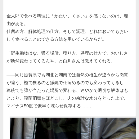
金太郎で食べる料理に「かたい、くさい」を感じないのは、理
由がある。
仕留め方、解体処理の仕方、そして調理、どれにおいてもおい
しく食べることのできる方法を用いているからだ。
「野生動物はな、獲る場所、獲り方、処理の仕方で、おいしさ
が断然変わってくるんや」と白川さんは教えてくれる。
――同じ滋賀県でも湖北と湖南では自然の植生が違うから肉質
が違う、檻で獲るのと猟銃で仕留めるのでも変わってくるし、
猟銃でも弾が当たった場所で変わる、速やかで適切な解体はも
とより、殺菌消毒をほどこし、肉の余計な水分をとった上で、
マイナス50度で素早く凍らせ保存する……。