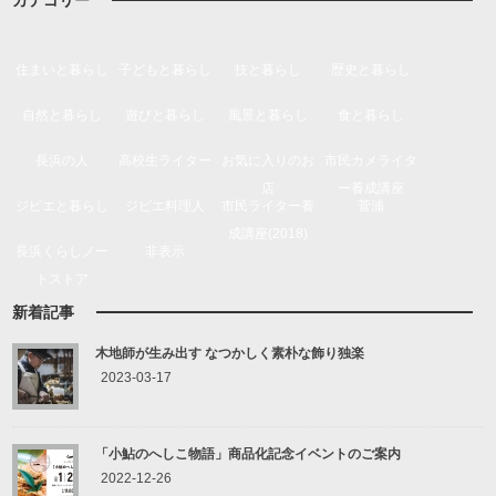
住まいと暮らし
子どもと暮らし
技と暮らし
歴史と暮らし
自然と暮らし
遊びと暮らし
風景と暮らし
食と暮らし
長浜の人
高校生ライター
お気に入りのお
市民カメライタ
店
ー養成講座
ジビエと暮らし
ジビエ料理人
市民ライター養
菅浦
成講座(2018)
長浜くらしノー
非表示
トストア
新着記事
木地師が生み出す なつかしく素朴な飾り独楽
2023-03-17
「小鮎のへしこ物語」商品化記念イベントのご案内
2022-12-26