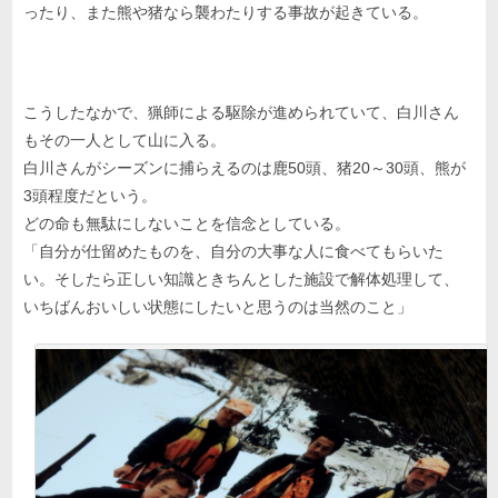
ったり、また熊や猪なら襲わたりする事故が起きている。
こうしたなかで、猟師による駆除が進められていて、白川さん
もその一人として山に入る。
白川さんがシーズンに捕らえるのは鹿50頭、猪20～30頭、熊が
3頭程度だという。
どの命も無駄にしないことを信念としている。
「自分が仕留めたものを、自分の大事な人に食べてもらいた
い。そしたら正しい知識ときちんとした施設で解体処理して、
いちばんおいしい状態にしたいと思うのは当然のこと」