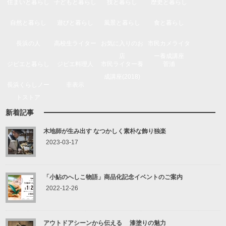
住まいと暮らし
子どもと暮らし
技と暮らし
歴史と暮らし
自然と暮らし
遊びと暮らし
風景と暮らし
食と暮らし
長浜の人
高校生ライター
お気に入りのお
市民カメライタ
店
ー養成講座
ジビエと暮らし
ジビエ料理人
市民ライター養
菅浦
成講座(2018)
長浜くらしノー
非表示
トストア
新着記事
木地師が生み出す なつかしく素朴な飾り独楽
2023-03-17
「小鮎のへしこ物語」商品化記念イベントのご案内
2022-12-26
アウトドアシーンから伝える 漆塗りの魅力