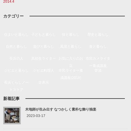
2014.4
カテゴリー
住まいと暮らし
子どもと暮らし
技と暮らし
歴史と暮らし
自然と暮らし
遊びと暮らし
風景と暮らし
食と暮らし
長浜の人
高校生ライター
お気に入りのお
市民カメライタ
店
ー養成講座
ジビエと暮らし
ジビエ料理人
市民ライター養
菅浦
成講座(2018)
長浜くらしノー
非表示
トストア
新着記事
木地師が生み出す なつかしく素朴な飾り独楽
2023-03-17