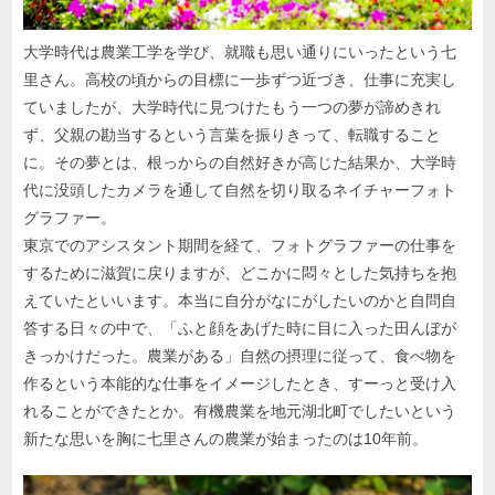
大学時代は農業工学を学び、就職も思い通りにいったという七
里さん。高校の頃からの目標に一歩ずつ近づき、仕事に充実し
ていましたが、大学時代に見つけたもう一つの夢が諦めきれ
ず、父親の勘当するという言葉を振りきって、転職すること
に。その夢とは、根っからの自然好きが高じた結果か、大学時
代に没頭したカメラを通して自然を切り取るネイチャーフォト
グラファー。
東京でのアシスタント期間を経て、フォトグラファーの仕事を
するために滋賀に戻りますが、どこかに悶々とした気持ちを抱
えていたといいます。本当に自分がなにがしたいのかと自問自
答する日々の中で、「ふと顔をあげた時に目に入った田んぼが
きっかけだった。農業がある」自然の摂理に従って、食べ物を
作るという本能的な仕事をイメージしたとき、すーっと受け入
れることができたとか。有機農業を地元湖北町でしたいという
新たな思いを胸に七里さんの農業が始まったのは10年前。