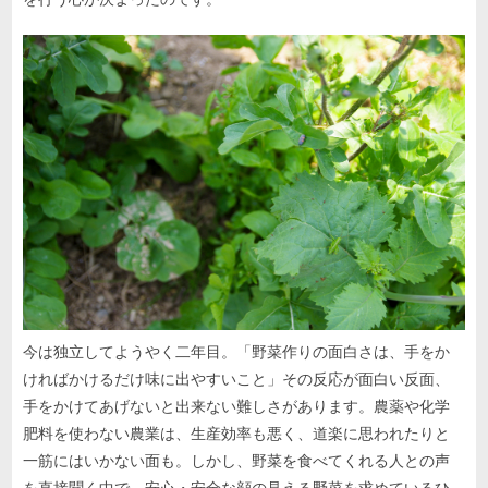
今は独立してようやく二年目。「野菜作りの面白さは、手をか
ければかけるだけ味に出やすいこと」その反応が面白い反面、
手をかけてあげないと出来ない難しさがあります。農薬や化学
肥料を使わない農業は、生産効率も悪く、道楽に思われたりと
一筋にはいかない面も。しかし、野菜を食べてくれる人との声
を直接聞く中で、安心・安全な顔の見える野菜を求めているひ